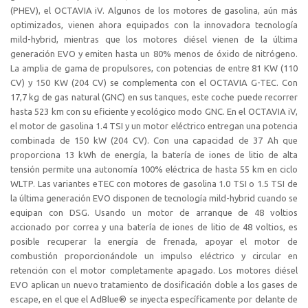
(PHEV), el OCTAVIA iV. Algunos de los motores de gasolina, aún más
optimizados, vienen ahora equipados con la innovadora tecnología
mild-hybrid, mientras que los motores diésel vienen de la última
generación EVO y emiten hasta un 80% menos de óxido de nitrógeno.
La amplia de gama de propulsores, con potencias de entre 81 KW (110
CV) y 150 KW (204 CV) se complementa con el OCTAVIA G-TEC. Con
17,7 kg de gas natural (GNC) en sus tanques, este coche puede recorrer
hasta 523 km con su eficiente y ecológico modo GNC. En el OCTAVIA iV,
el motor de gasolina 1.4 TSI y un motor eléctrico entregan una potencia
combinada de 150 kW (204 CV). Con una capacidad de 37 Ah que
proporciona 13 kWh de energía, la batería de iones de litio de alta
tensión permite una autonomía 100% eléctrica de hasta 55 km en ciclo
WLTP. Las variantes eTEC con motores de gasolina 1.0 TSI o 1.5 TSI de
la última generación EVO disponen de tecnología mild-hybrid cuando se
equipan con DSG. Usando un motor de arranque de 48 voltios
accionado por correa y una batería de iones de litio de 48 voltios, es
posible recuperar la energía de frenada, apoyar el motor de
combustión proporcionándole un impulso eléctrico y circular en
retención con el motor completamente apagado. Los motores diésel
EVO aplican un nuevo tratamiento de dosificación doble a los gases de
escape, en el que el AdBlue® se inyecta específicamente por delante de