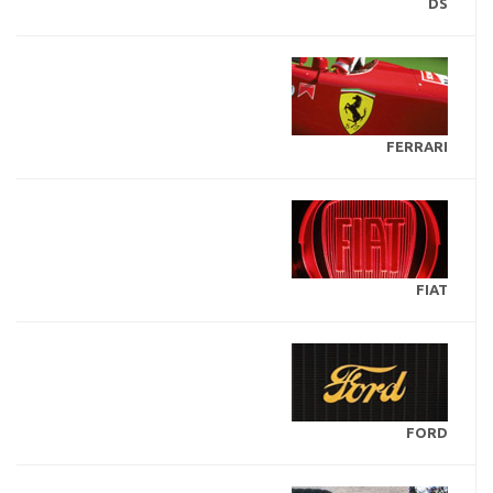
DS
FERRARI
FIAT
FORD