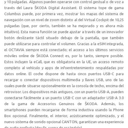
y 10 pulgadas. Algunos pueden operarse con control gestual o de voz a
través del Laura ŠKODA Digital Assistant. El sistema tope de gama
Columbus puede, por primera vez, mostrar los mapas del sistema de
navegación con un nivel de zoom distinto al del Virtual Cockpit de 10,25
pulgadas (que, por cierto, también se ha mejorado y es ahora más
intuitivo). Esta nueva función se puede ajustar a través de un innovador
botón deslizante táctil situado debajo de la pantalla, que también
puede utilizarse para controlar el volumen. Gracias a la eSIM integrada,
el OCTAVIA siempre está conectado; el acceso a los últimos servicios
móviles online de ŠKODA Connect es, por lo tanto, siempre posible.
Estos incluyen la eCall, que es obligatoria en la UE, un acceso remoto
completo al vehículo y apps de infoentretenimiento respaldadas por
datos online. El coche dispone de hasta cinco puertos USB-C para
recargar o conectar dispositivos multimedia y llaves USB, uno de las
cuales puede situarse opcionalmente en la consola de techo, encima del
retrovisor. Los dispositivos más antiguos, con un puerto USB-A, pueden
conectarse fácilmente a un puerto USB-C con un adaptador USB-A 3.0
de la gama de Accesorios Genuinos de ŠKODA. Además, los
smartphones pueden recargarse de forma inductiva usando la Phone
Box opcional. Finalmente, el interior, acústicamente optimizado, y el
nuevo sistema de sonido opcional CANTON, garantizan una experiencia
de audio perfecta (doy fe, suena de escándalo).