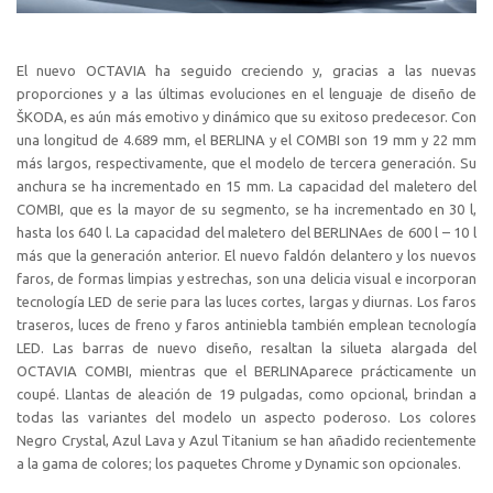
El nuevo OCTAVIA ha seguido creciendo y, gracias a las nuevas
proporciones y a las últimas evoluciones en el lenguaje de diseño de
ŠKODA, es aún más emotivo y dinámico que su exitoso predecesor. Con
una longitud de 4.689 mm, el BERLINA y el COMBI son 19 mm y 22 mm
más largos, respectivamente, que el modelo de tercera generación. Su
anchura se ha incrementado en 15 mm. La capacidad del maletero del
COMBI, que es la mayor de su segmento, se ha incrementado en 30 l,
hasta los 640 l. La capacidad del maletero del BERLINAes de 600 l – 10 l
más que la generación anterior. El nuevo faldón delantero y los nuevos
faros, de formas limpias y estrechas, son una delicia visual e incorporan
tecnología LED de serie para las luces cortes, largas y diurnas. Los faros
traseros, luces de freno y faros antiniebla también emplean tecnología
LED. Las barras de nuevo diseño, resaltan la silueta alargada del
OCTAVIA COMBI, mientras que el BERLINAparece prácticamente un
coupé. Llantas de aleación de 19 pulgadas, como opcional, brindan a
todas las variantes del modelo un aspecto poderoso. Los colores
Negro Crystal, Azul Lava y Azul Titanium se han añadido recientemente
a la gama de colores; los paquetes Chrome y Dynamic son opcionales.