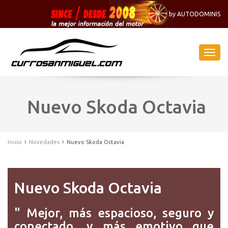
by AUTODOMINIS
Naveg
-
Menu
Nuevo Skoda Octavia
Inicio
Novedades
Nuevo Skoda Octavia
Nuevo Skoda Octavia
" Mejor, más espacioso, seguro y
conectado, y más emotivo que