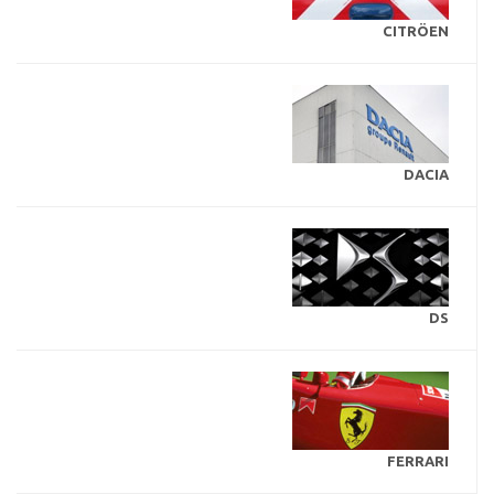
CITRÖEN
DACIA
DS
FERRARI