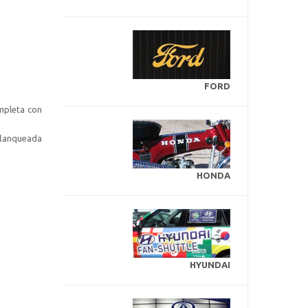
FORD
mpleta con
 flanqueada
HONDA
HYUNDAI