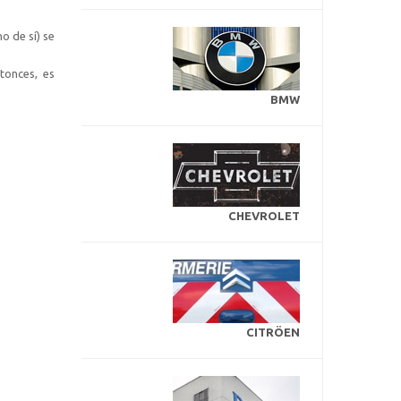
o de sí) se
tonces, es
BMW
CHEVROLET
CITRÖEN