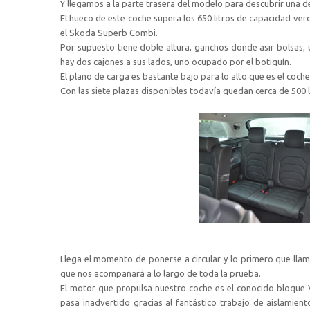
Y llegamos a la parte trasera del modelo para descubrir una de
El hueco de este coche supera los 650 litros de capacidad ver
el Skoda Superb Combi.
Por supuesto tiene doble altura, ganchos donde asir bolsas, un
hay dos cajones a sus lados, uno ocupado por el botiquín.
El plano de carga es bastante bajo para lo alto que es el coch
Con las siete plazas disponibles todavía quedan cerca de 500 
Llega el momento de ponerse a circular y lo primero que llam
que nos acompañará a lo largo de toda la prueba.
El motor que propulsa nuestro coche es el conocido bloque 
pasa inadvertido gracias al fantástico trabajo de aislamie