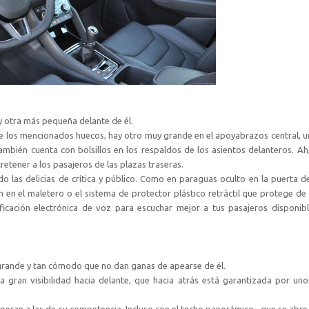
a y otra más pequeña delante de él.
e los mencionados huecos, hay otro muy grande en el apoyabrazos central, u
También cuenta con bolsillos en los respaldos de los asientos delanteros. Ah
etener a los pasajeros de las plazas traseras.
do las delicias de crítica y público. Como en paraguas oculto en la puerta de
án en el maletero o el sistema de protector plástico retráctil que protege de
icación electrónica de voz para escuchar mejor a tus pasajeros disponibl
grande y tan cómodo que no dan ganas de apearse de él.
na gran visibilidad hacia delante, que hacia atrás está garantizada por un
uperan a las de su competencia. Incluso con el techo panorámico –que se abre