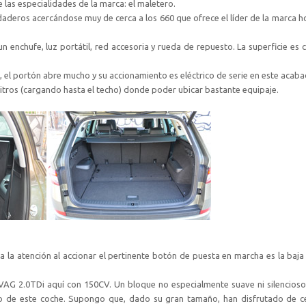
 las especialidades de la marca: el maletero.
daderos acercándose muy de cerca a los 660 que ofrece el líder de la marca h
 enchufe, luz portátil, red accesoria y rueda de repuesto. La superficie es c
e, el portón abre mucho y su accionamiento es eléctrico de serie en este acaba
litros (cargando hasta el techo) donde poder ubicar bastante equipaje.
a la atención al accionar el pertinente botón de puesta en marcha es la baj
VAG 2.0TDi aquí con 150CV. Un bloque no especialmente suave ni silencioso
nto de este coche. Supongo que, dado su gran tamaño, han disfrutado de c