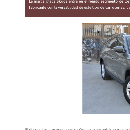
La marca checa Skoda entra en el reñido segmento de los 
fabricante con la versatilidad de este tipo de carrocerías…
El día que fui a recoger nuestro Kodiaq lo encontré aparcado