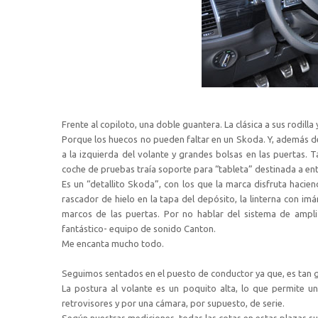
Frente al copiloto, una doble guantera. La clásica a sus rodill
Porque los huecos no pueden faltar en un Skoda. Y, además d
a la izquierda del volante y grandes bolsas en las puertas. 
coche de pruebas traía soporte para “tableta” destinada a entr
Es un “detallito Skoda”, con los que la marca disfruta hacien
rascador de hielo en la tapa del depósito, la linterna con im
marcos de las puertas. Por no hablar del sistema de amplif
fantástico- equipo de sonido Canton.
Me encanta mucho todo.
Seguimos sentados en el puesto de conductor ya que, es tan 
La postura al volante es un poquito alta, lo que permite u
retrovisores y por una cámara, por supuesto, de serie.
Según nuestras mediciones, todas las cotas en estas plazas s