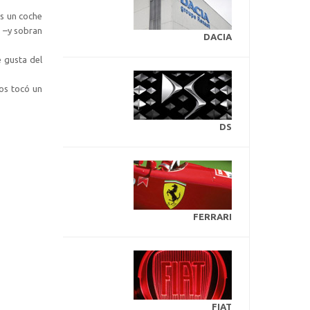
es un coche
o –y sobran
DACIA
 gusta del
nos tocó un
DS
FERRARI
FIAT