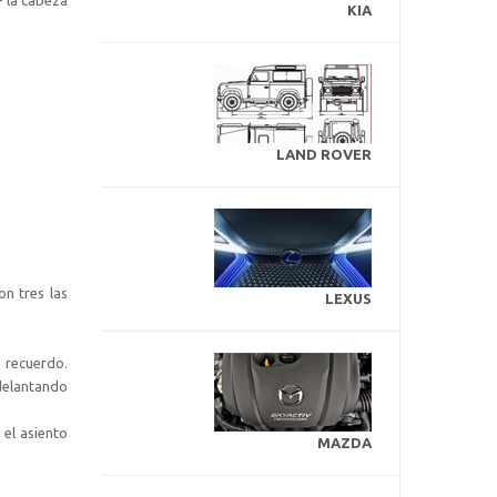
KIA
LAND ROVER
n tres las
LEXUS
 recuerdo.
delantando
 el asiento
MAZDA