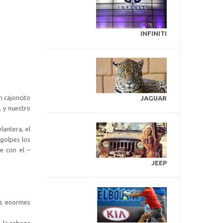
INFINITI
n cajoncito
JAGUAR
, y nuestro
lantera, el
 golpes los
e con el –
JEEP
os enormes
- la cabeza