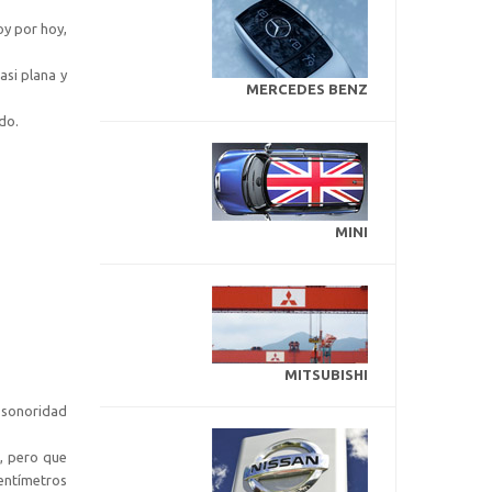
oy por hoy,
asi plana y
MERCEDES BENZ
do.
MINI
MITSUBISHI
a sonoridad
, pero que
entímetros