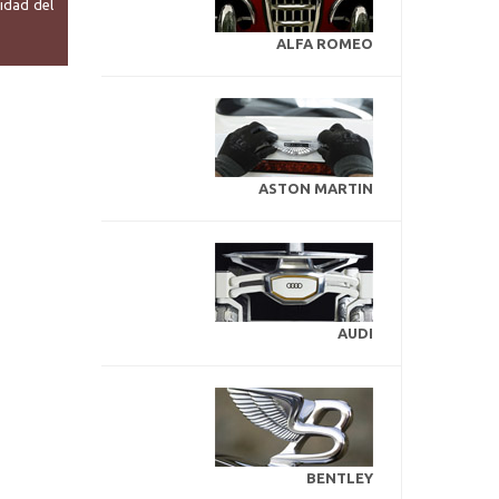
idad del
ALFA ROMEO
ASTON MARTIN
AUDI
BENTLEY