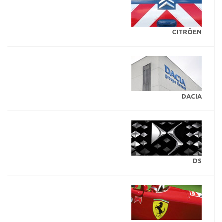
CITRÖEN
DACIA
DS