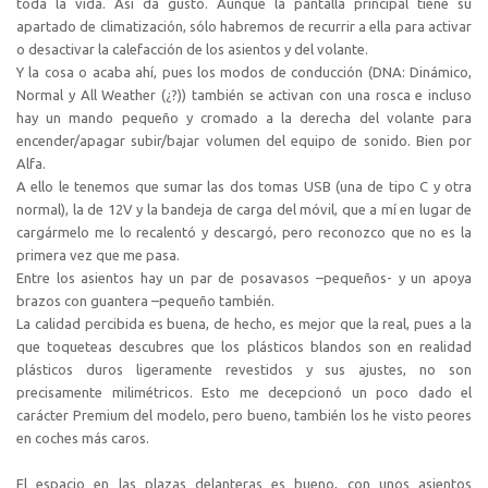
toda la vida. Así da gusto. Aunque la pantalla principal tiene su
apartado de climatización, sólo habremos de recurrir a ella para activar
o desactivar la calefacción de los asientos y del volante.
Y la cosa o acaba ahí, pues los modos de conducción (DNA: Dinámico,
Normal y All Weather (¿?)) también se activan con una rosca e incluso
hay un mando pequeño y cromado a la derecha del volante para
encender/apagar subir/bajar volumen del equipo de sonido. Bien por
Alfa.
A ello le tenemos que sumar las dos tomas USB (una de tipo C y otra
normal), la de 12V y la bandeja de carga del móvil, que a mí en lugar de
cargármelo me lo recalentó y descargó, pero reconozco que no es la
primera vez que me pasa.
Entre los asientos hay un par de posavasos –pequeños- y un apoya
brazos con guantera –pequeño también.
La calidad percibida es buena, de hecho, es mejor que la real, pues a la
que toqueteas descubres que los plásticos blandos son en realidad
plásticos duros ligeramente revestidos y sus ajustes, no son
precisamente milimétricos. Esto me decepcionó un poco dado el
carácter Premium del modelo, pero bueno, también los he visto peores
en coches más caros.
El espacio en las plazas delanteras es bueno, con unos asientos