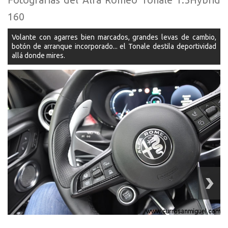
Fotografías del Alfa Romeo Tonale 1.5Hybrid
160
Volante con agarres bien marcados, grandes levas de cambio,
botón de arranque incorporado... el Tonale destila deportividad
s
allá donde mires.