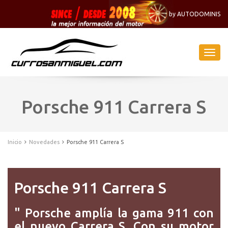
by AUTODOMINIS
Naveg
-
Menu
Porsche 911 Carrera S
Inicio
Novedades
Porsche 911 Carrera S
Porsche 911 Carrera S
" Porsche amplía la gama 911 con
el nuevo Carrera S. Con su motor