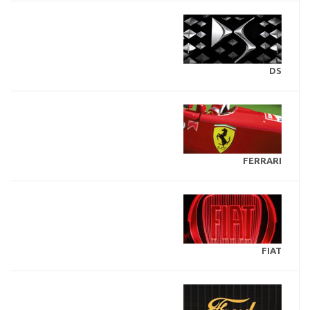
DS
FERRARI
FIAT