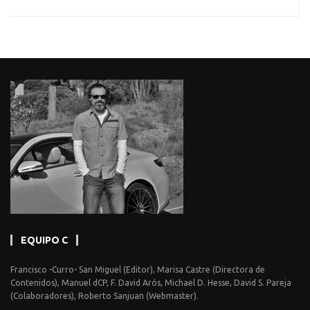
EQUIPO C
Francisco -Curro- San Miguel (Editor), Marisa Castre (Directora de
Contenidos), Manuel dCP, F. David Arós, Michael D. Hesse, David S. Pareja
(Colaboradores), Roberto Sanjuan (Webmaster).