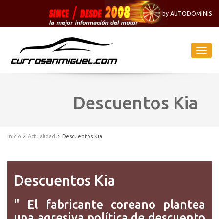
by AUTODOMINIS
Naveg
-
Menu
Descuentos Kia
Inicio
Actualidad
Descuentos Kia
Descuentos Kia
" El fabricante coreano plantea
una agresiva política de descuento