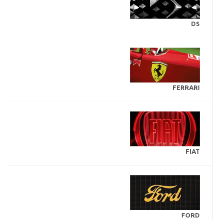
DS
FERRARI
FIAT
FORD