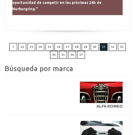
oportunidad de competir en las próximas 24h de
Nurburgring."
1
22
23
24
25
26
27
28
29
30
31
32
33
34
35
36
37
Búsqueda por marca
ALFA ROMEO